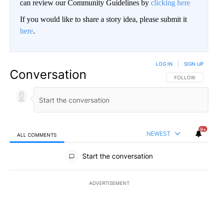
can review our Community Guidelines by
clicking here
If you would like to share a story idea, please submit it
here
.
LOG IN
|
SIGN UP
Conversation
FOLLOW THIS CO
FOLLOW
9+
NEWEST
ALL COMMENTS
All Comments
Start the conversation
ADVERTISEMENT