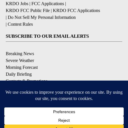
KRDO Jobs
|
FCC Applications
|
KRDO FCC Public File
|
KRDO FCC Applications
|
Do Not Sell My Personal Information
|
Contest Rules
SUBSCRIBE TO OUR EMAIL ALERTS
Breaking News
Severe Weather
Morning Forecast
Daily Briefing
Contests & Promotions
DOWNLOAD OUR APPS
Available for iOS and Android
9+
9+