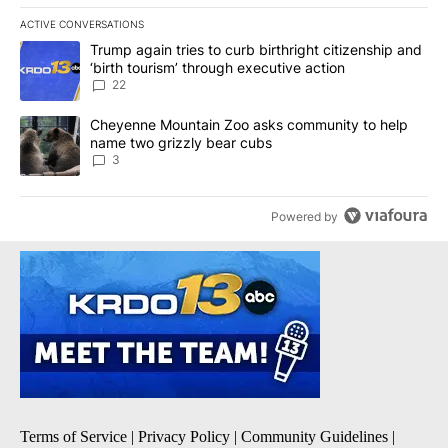
ACTIVE CONVERSATIONS
The following is a list of the most commented articles in the last 7
A trending article titled "Trump again tries to curb birthright cit
Trump again tries to curb birthright citizenship and
‘birth tourism’ through executive action
22
A trending article titled "Cheyenne Mountain Zoo asks communit
Cheyenne Mountain Zoo asks community to help
name two grizzly bear cubs
3
Powered by
Terms of Service
|
Privacy Policy
|
Community Guidelines
|