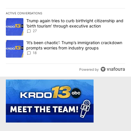
ACTIVE CONVERSATIONS
The following is a list of the most commented articles in the last 7
A trending article titled "Trump again tries to curb birthright cit
Trump again tries to curb birthright citizenship and
‘birth tourism’ through executive action
27
A trending article titled "‘It’s been chaotic’: Trump’s immigrati
‘It’s been chaotic’: Trump’s immigration crackdown
prompts worries from industry groups
18
Powered by