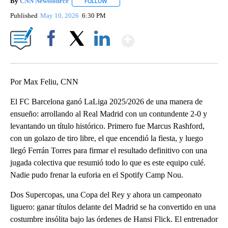
By
CNN Newssource
FOLLOW
FOLLOW "" TO RECEIVE NOTIFICATIONS ABO
Published
May 10, 2026
6:30 PM
Show More
Facebook
X
LinkedIn
Por Max Feliu, CNN
El FC Barcelona ganó LaLiga 2025/2026 de una manera de
ensueño: arrollando al Real Madrid con un contundente 2-0 y
levantando un título histórico. Primero fue Marcus Rashford,
con un golazo de tiro libre, el que encendió la fiesta, y luego
llegó Ferrán Torres para firmar el resultado definitivo con una
jugada colectiva que resumió todo lo que es este equipo culé.
Nadie pudo frenar la euforia en el Spotify Camp Nou.
Dos Supercopas, una Copa del Rey y ahora un campeonato
liguero: ganar títulos delante del Madrid se ha convertido en una
costumbre insólita bajo las órdenes de Hansi Flick. El entrenador