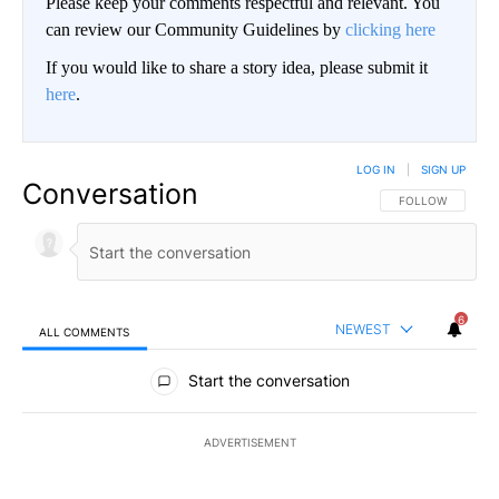
Please keep your comments respectful and relevant. You
can review our Community Guidelines by
clicking here
If you would like to share a story idea, please submit it
here
.
LOG IN
|
SIGN UP
Conversation
FOLLOW THIS CO
FOLLOW
6
NEWEST
ALL COMMENTS
All Comments
Start the conversation
ADVERTISEMENT