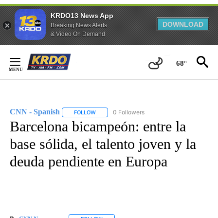
KRDO13 News App
DOWNLOAD
Breaking News Alerts
& Video On Demand
Skip
to
68°
Content
CNN - Spanish
0 Followers
FOLLOW
FOLLOW "CNN - SPANISH" TO RECEIVE NOTIFI
Barcelona bicampeón: entre la
base sólida, el talento joven y la
deuda pendiente en Europa