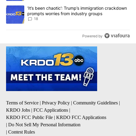
A trending article titled "‘It’s been chaotic’: Trump’s immigrati
‘It’s been chaotic’: Trump’s immigration crackdown
prompts worries from industry groups
18
Powered by
Terms of Service
|
Privacy Policy
|
Community Guidelines
|
KRDO Jobs
|
FCC Applications
|
KRDO FCC Public File
|
KRDO FCC Applications
|
Do Not Sell My Personal Information
|
Contest Rules