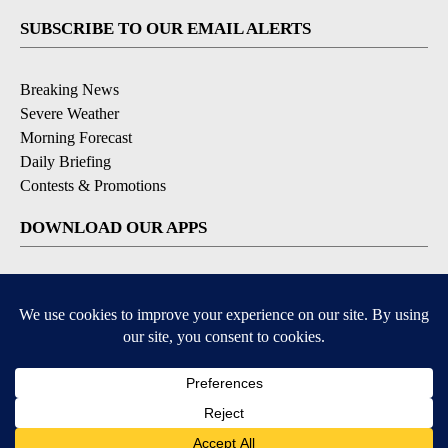
SUBSCRIBE TO OUR EMAIL ALERTS
Breaking News
Severe Weather
Morning Forecast
Daily Briefing
Contests & Promotions
DOWNLOAD OUR APPS
Available for iOS and Android
6
6
© 2026, Pikes Peak Television, Inc. Colorado Springs, CO, USA