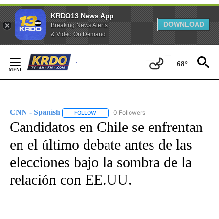
KRDO13 News App
DOWNLOAD
Breaking News Alerts
& Video On Demand
Skip
to
68°
Content
CNN - Spanish
0 Followers
FOLLOW
FOLLOW "CNN - SPANISH" TO RECEIVE NOTIFI
Candidatos en Chile se enfrentan
en el último debate antes de las
elecciones bajo la sombra de la
relación con EE.UU.