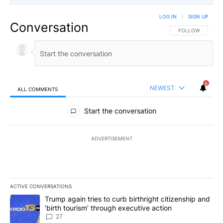
LOG IN
|
SIGN UP
Conversation
FOLLOW THIS CO
FOLLOW
6
NEWEST
ALL COMMENTS
All Comments
Start the conversation
ADVERTISEMENT
ACTIVE CONVERSATIONS
The following is a list of the most commented articles in the last 7
A trending article titled "Trump again tries to curb birthright cit
Trump again tries to curb birthright citizenship and
‘birth tourism’ through executive action
27