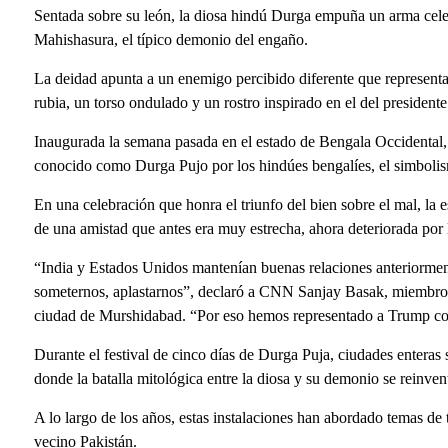
Sentada sobre su león, la diosa hindú Durga empuña un arma celes
Mahishasura, el típico demonio del engaño.
La deidad apunta a un enemigo percibido diferente que representa 
rubia, un torso ondulado y un rostro inspirado en el del preside
Inaugurada la semana pasada en el estado de Bengala Occidental,
conocido como Durga Pujo por los hindúes bengalíes, el simbolism
En una celebración que honra el triunfo del bien sobre el mal, la 
de una amistad que antes era muy estrecha, ahora deteriorada por
“India y Estados Unidos mantenían buenas relaciones anteriormente
someternos, aplastarnos”, declaró a CNN Sanjay Basak, miembro 
ciudad de Murshidabad. “Por eso hemos representado a Trump co
Durante el festival de cinco días de Durga Puja, ciudades enteras s
donde la batalla mitológica entre la diosa y su demonio se reinven
A lo largo de los años, estas instalaciones han abordado temas de t
vecino Pakistán.