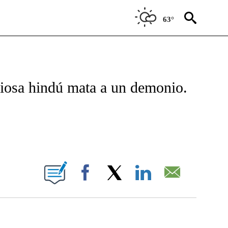
63°
FICATIONS ABOUT NEW PAGES ON "CNN - SPANISH".
 diosa hindú mata a un demonio.
BOUT NEW PAGES ON "".
Facebook
X
LinkedIn
Email