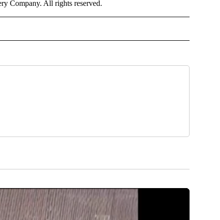
y Company. All rights reserved.
NISH" TO RECEIVE NOTIFICATIONS ABOUT NEW PAGES ON "CNN - SPANISH".