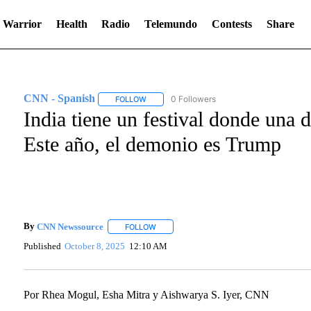
 Warrior
Health
Radio
Telemundo
Contests
Share
CNN - Spanish
0 Followers
FOLLOW
FOLLOW "CNN - SPANISH" TO RECEIVE NOTI
India tiene un festival donde una
Este año, el demonio es Trump
By
CNN Newssource
FOLLOW
FOLLOW "" TO RECEIVE NOTIFICATIONS A
Published
October 8, 2025
12:10 AM
Por Rhea Mogul, Esha Mitra y Aishwarya S. Iyer, CNN