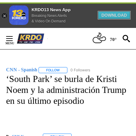
KRDO13 News App
DOWNLOAD
Breaking News Alerts
& Video On Demand
Skip
to
70°
Content
CNN - Spanish
0 Followers
FOLLOW
FOLLOW "CNN - SPANISH" TO RECEIVE NOTIFI
‘South Park’ se burla de Kristi
Noem y la administración Trump
en su último episodio