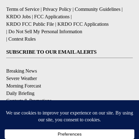
Terms of Service
|
Privacy Policy
|
Community Guidelines
|
KRDO Jobs
|
FCC Applications
|
KRDO FCC Public File
|
KRDO FCC Applications
|
Do Not Sell My Personal Information
|
Contest Rules
SUBSCRIBE TO OUR EMAIL ALERTS
Breaking News
Severe Weather
Morning Forecast
Daily Briefing
Contests & Promotions
DOWNLOAD OUR APPS
Available for iOS and Android
6
6