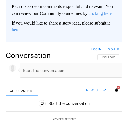
Please keep your comments respectful and relevant. You
can review our Community Guidelines by
clicking here
If you would like to share a story idea, please submit it
here
.
LOG IN
|
SIGN UP
Conversation
FOLLOW THIS CO
FOLLOW
6
NEWEST
ALL COMMENTS
All Comments
Start the conversation
ADVERTISEMENT