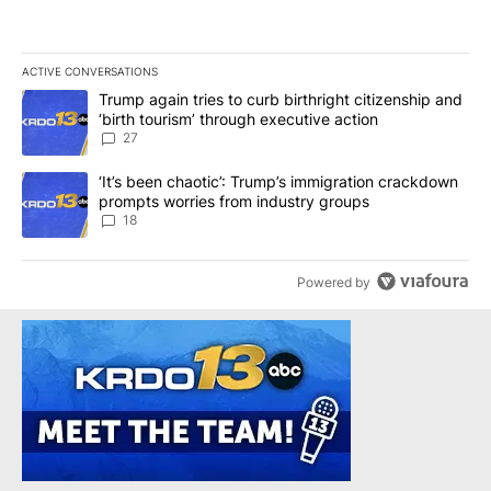
ACTIVE CONVERSATIONS
The following is a list of the most commented articles in the last 7
A trending article titled "Trump again tries to curb birthright cit
Trump again tries to curb birthright citizenship and
‘birth tourism’ through executive action
27
A trending article titled "‘It’s been chaotic’: Trump’s immigrati
‘It’s been chaotic’: Trump’s immigration crackdown
prompts worries from industry groups
18
Powered by