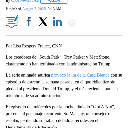
By
CNN Newssource
FOLLOW
FOLLOW "" TO RECEIVE NOTIFICATIONS ABO
Published
August 7, 2025
9:13 AM
Show More
Facebook
X
LinkedIn
Por Lisa Respers France, CNN
Los creadores de “South Park”, Trey Parker y Matt Stone,
claramente no han terminado con la administración Trump.
La serie animada satírica
provocó la ira de la Casa Blanca
con su
episodio de estreno la semana pasada, en el que ridiculizó sin
piedad al presidente Donald Trump, y el más reciente apunta a
miembros de su administración.
El episodio del miércoles por la noche, titulado “Got A Nut”,
presenta al personaje recurrente Sr. Mackay, un consejero
escolar, perdiendo su trabajo debido a recortes en el
Departamento de Educación.