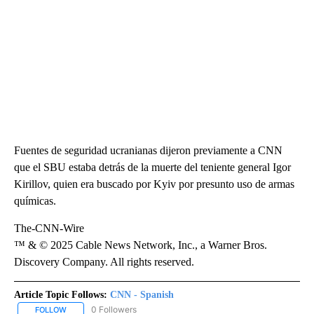
Fuentes de seguridad ucranianas dijeron previamente a CNN
que el SBU estaba detrás de la muerte del teniente general Igor
Kirillov, quien era buscado por Kyiv por presunto uso de armas
químicas.
The-CNN-Wire
™ & © 2025 Cable News Network, Inc., a Warner Bros.
Discovery Company. All rights reserved.
Article Topic Follows:
CNN - Spanish
0 Followers
FOLLOW
FOLLOW "CNN - SPANISH" TO RECEIVE NOTIFICATIONS ABOUT NE