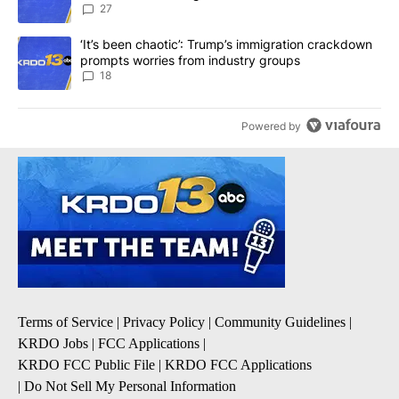
27
A trending article titled "‘It’s been chaotic’: Trump’s immigrati
‘It’s been chaotic’: Trump’s immigration crackdown
prompts worries from industry groups
18
Powered by
Terms of Service
|
Privacy Policy
|
Community Guidelines
|
KRDO Jobs
|
FCC Applications
|
KRDO FCC Public File
|
KRDO FCC Applications
|
Do Not Sell My Personal Information