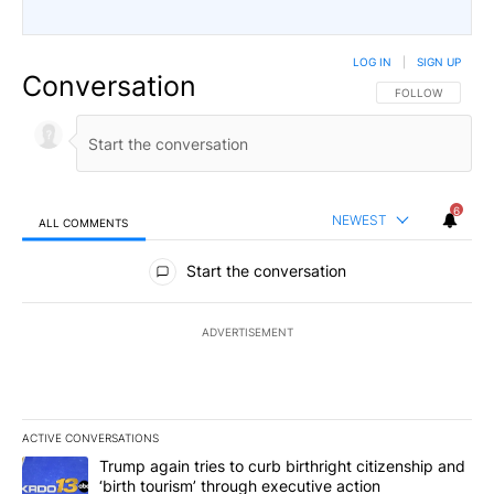
LOG IN
|
SIGN UP
Conversation
FOLLOW THIS CO
FOLLOW
6
NEWEST
ALL COMMENTS
All Comments
Start the conversation
ADVERTISEMENT
ACTIVE CONVERSATIONS
The following is a list of the most commented articles in the last 7
A trending article titled "Trump again tries to curb birthright cit
Trump again tries to curb birthright citizenship and
‘birth tourism’ through executive action