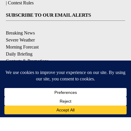
|
Contest Rules
SUBSCRIBE TO OUR EMAIL ALERTS
Breaking News
Severe Weather
Morning Forecast
Daily Briefing
Contests & Promotions
DOWNLOAD OUR APPS
Available for iOS and Android
6
6