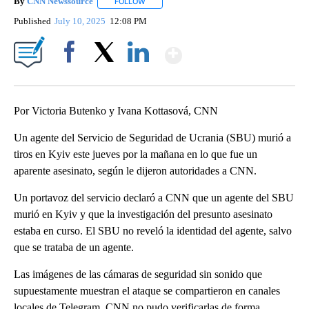
By
CNN Newssource
FOLLOW
FOLLOW "" TO RECEIVE NOTIFICATIONS ABO
Published
July 10, 2025
12:08 PM
Show More
Facebook
X
LinkedIn
Por Victoria Butenko y Ivana Kottasová, CNN
Un agente del Servicio de Seguridad de Ucrania (SBU) murió a
tiros en Kyiv este jueves por la mañana en lo que fue un
aparente asesinato, según le dijeron autoridades a CNN.
Un portavoz del servicio declaró a CNN que un agente del SBU
murió en Kyiv y que la investigación del presunto asesinato
estaba en curso. El SBU no reveló la identidad del agente, salvo
que se trataba de un agente.
Las imágenes de las cámaras de seguridad sin sonido que
supuestamente muestran el ataque se compartieron en canales
locales de Telegram. CNN no pudo verificarlas de forma