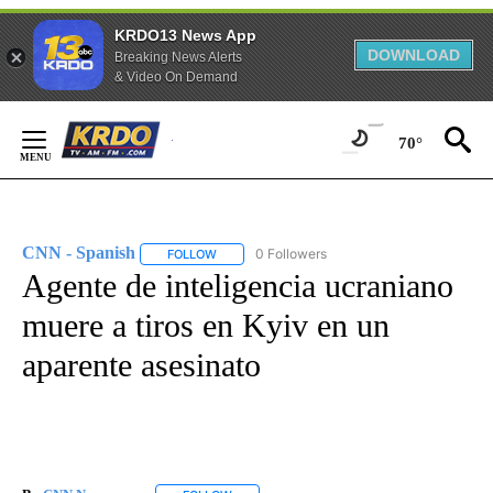
KRDO13 News App
DOWNLOAD
Breaking News Alerts
& Video On Demand
Skip
to
70°
Content
CNN - Spanish
0 Followers
FOLLOW
FOLLOW "CNN - SPANISH" TO RECEIVE NOTIFI
Agente de inteligencia ucraniano
muere a tiros en Kyiv en un
aparente asesinato