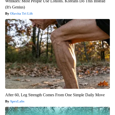
Wrinkles: Most People Use Lotions. Koreans Do This Instead
(It's Genius)
Olavita Tri Lift
After 60, Leg Strength Comes From One Simple Daily Move
ApexLabs