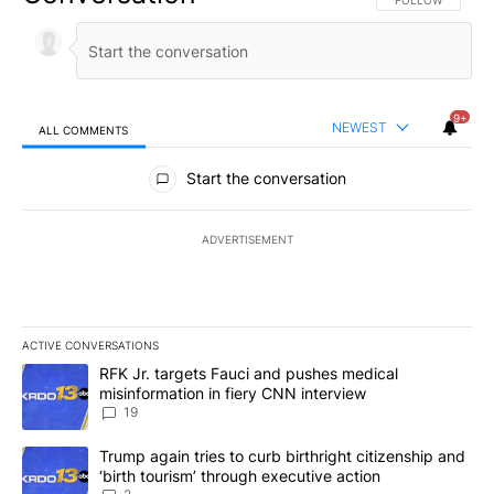
9+
NEWEST
ALL COMMENTS
All Comments
Start the conversation
ADVERTISEMENT
ACTIVE CONVERSATIONS
The following is a list of the most commented articles in the last 7
A trending article titled "RFK Jr. targets Fauci and pushes medic
RFK Jr. targets Fauci and pushes medical
misinformation in fiery CNN interview
19
A trending article titled "Trump again tries to curb birthright cit
Trump again tries to curb birthright citizenship and
‘birth tourism’ through executive action