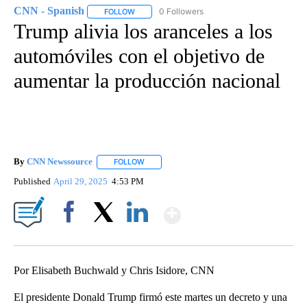
CNN - Spanish
0 Followers
FOLLOW
FOLLOW "CNN - SPANISH" TO RECEIVE NOTIFI
Trump alivia los aranceles a los
automóviles con el objetivo de
aumentar la producción nacional
By
CNN Newssource
FOLLOW
FOLLOW "" TO RECEIVE NOTIFICATIONS ABO
Published
April 29, 2025
4:53 PM
Show More
Facebook
X
LinkedIn
Por Elisabeth Buchwald y Chris Isidore, CNN
El presidente Donald Trump firmó este martes un decreto y una