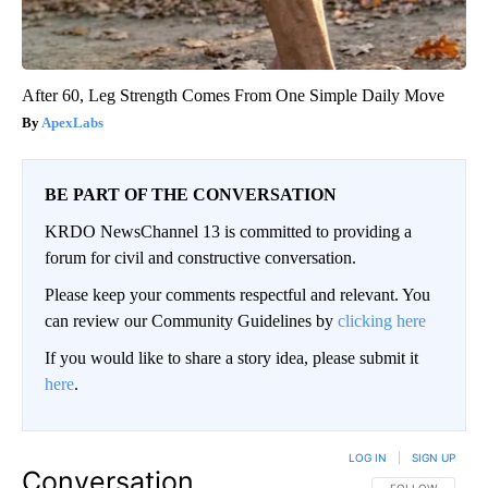
After 60, Leg Strength Comes From One Simple Daily Move
ApexLabs
BE PART OF THE CONVERSATION
KRDO NewsChannel 13 is committed to providing a
forum for civil and constructive conversation.
Please keep your comments respectful and relevant. You
can review our Community Guidelines by
clicking here
If you would like to share a story idea, please submit it
here
.
LOG IN
|
SIGN UP
Conversation
FOLLOW THIS CO
FOLLOW