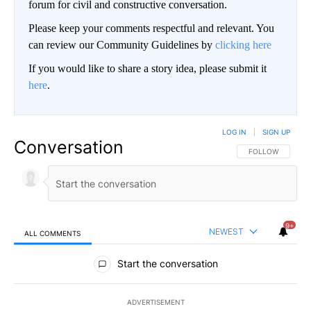
forum for civil and constructive conversation.
Please keep your comments respectful and relevant. You
can review our Community Guidelines by
clicking here
If you would like to share a story idea, please submit it
here
.
LOG IN
|
SIGN UP
Conversation
FOLLOW THIS CO
FOLLOW
9+
NEWEST
ALL COMMENTS
All Comments
Start the conversation
ADVERTISEMENT