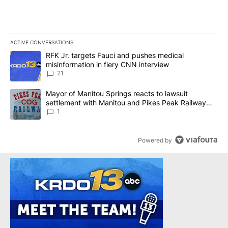
ACTIVE CONVERSATIONS
The following is a list of the most commented articles in the last 7
A trending article titled "RFK Jr. targets Fauci and pushes medic
RFK Jr. targets Fauci and pushes medical
misinformation in fiery CNN interview
21
A trending article titled "Mayor of Manitou Springs reacts to la
Mayor of Manitou Springs reacts to lawsuit
settlement with Manitou and Pikes Peak Railway
Company
1
Powered by