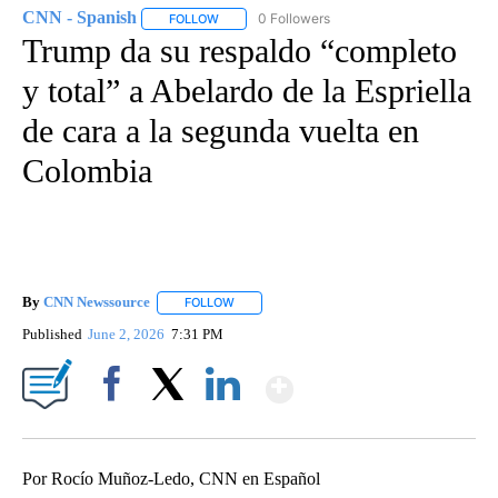
CNN - Spanish
0 Followers
FOLLOW
FOLLOW "CNN - SPANISH" TO RECEIVE NOTIFI
Trump da su respaldo “completo
y total” a Abelardo de la Espriella
de cara a la segunda vuelta en
Colombia
By
CNN Newssource
FOLLOW
FOLLOW "" TO RECEIVE NOTIFICATIONS ABO
Published
June 2, 2026
7:31 PM
Show More
Facebook
X
LinkedIn
Por Rocío Muñoz-Ledo, CNN en Español