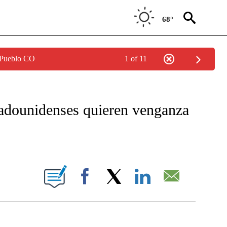
68°
 Pueblo CO
1 of 11
FICATIONS ABOUT NEW PAGES ON "CNN - SPANISH".
adounidenses quieren venganza
BOUT NEW PAGES ON "".
Facebook
X
LinkedIn
Email