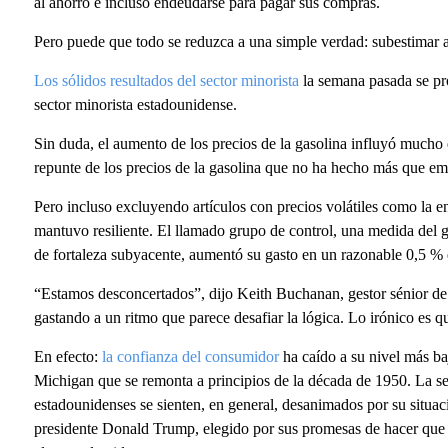
al ahorro e incluso endeudarse para pagar sus compras.
Pero puede que todo se reduzca a una simple verdad: subestimar a
Los sólidos resultados del sector minorista
la semana pasada se pro
sector minorista estadounidense.
Sin duda, el aumento de los precios de la gasolina influyó mucho e
repunte de los precios de la gasolina que no ha hecho más que em
Pero incluso excluyendo artículos con precios volátiles como la e
mantuvo resiliente. El llamado grupo de control, una medida del g
de fortaleza subyacente, aumentó su gasto en un razonable 0,5 % e
“Estamos desconcertados”, dijo Keith Buchanan, gestor sénior de
gastando a un ritmo que parece desafiar la lógica. Lo irónico es que
En efecto:
la confianza del consumidor
ha caído a su nivel más ba
Michigan que se remonta a principios de la década de 1950. La 
estadounidenses se sienten, en general, desanimados por su situaci
presidente Donald Trump, elegido por sus promesas de hacer que