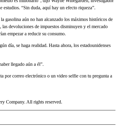
 promedio es millonario”, dijo Wayne Winegarden, investigador
de estudios. “Sin duda, aquí hay un efecto riqueza”.
de la gasolina aún no han alcanzado los máximos históricos de
n, las devoluciones de impuestos disminuyen y el mercado
rían empezar a reducir su consumo.
gún día, se haga realidad. Hasta ahora, los estadounidenses
aber llegado aún a él”.
a por correo electrónico o un video selfie con tu pregunta a
y Company. All rights reserved.
NISH" TO RECEIVE NOTIFICATIONS ABOUT NEW PAGES ON "CNN - SPANISH".