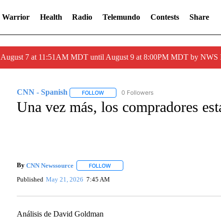
 Warrior
Health
Radio
Telemundo
Contests
Share
ed August 7 at 11:51AM MDT until August 9 at 8:00PM MDT by NWS
CNN - Spanish
0 Followers
FOLLOW
FOLLOW "CNN - SPANISH" TO RECEIVE NOTI
Una vez más, los compradores est
By
CNN Newssource
FOLLOW
FOLLOW "" TO RECEIVE NOTIFICATIONS A
Published
May 21, 2026
7:45 AM
Análisis de David Goldman