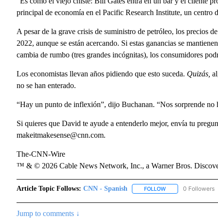
“Es como el viejo chiste: Bill Gates entra en un bar y el cliente
principal de economía en el Pacific Research Institute, un centro 
A pesar de la grave crisis de suministro de petróleo, los precios 
2022, aunque se están acercando. Si estas ganancias se mantiene
cambia de rumbo (tres grandes incógnitas), los consumidores pod
Los economistas llevan años pidiendo que esto suceda.
Quizás,
al
no se han enterado.
“Hay un punto de inflexión”, dijo Buchanan. “Nos sorprende no h
Si quieres que David te ayude a entenderlo mejor, envía tu pregunt
makeitmakesense@cnn.com.
The-CNN-Wire
™ & © 2026 Cable News Network, Inc., a Warner Bros. Discover
Article Topic Follows:
CNN - Spanish
0 Followers
FOLLOW
FOLLOW "CNN - SPA
Jump to comments ↓