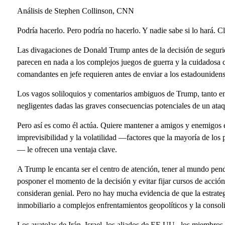
Análisis de Stephen Collinson, CNN
Podría hacerlo. Pero podría no hacerlo. Y nadie sabe si lo hará. C
Las divagaciones de Donald Trump antes de la decisión de seguri
parecen en nada a los complejos juegos de guerra y la cuidadosa c
comandantes en jefe requieren antes de enviar a los estadouniden
Los vagos soliloquios y comentarios ambiguos de Trump, tanto en
negligentes dadas las graves consecuencias potenciales de un ataq
Pero así es como él actúa. Quiere mantener a amigos y enemigos 
imprevisibilidad y la volatilidad —factores que la mayoría de los p
— le ofrecen una ventaja clave.
A Trump le encanta ser el centro de atención, tener al mundo pen
posponer el momento de la decisión y evitar fijar cursos de acción
consideran genial. Pero no hay mucha evidencia de que la estrategi
inmobiliario a complejos enfrentamientos geopolíticos y la consoli
Los ayatolas de Irán, Israel, los aliados de EE.UU., los miembros 