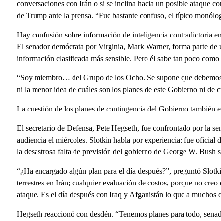
conversaciones con Irán o si se inclina hacia un posible ataque con
de Trump ante la prensa. “Fue bastante confuso, el típico monólog
Hay confusión sobre información de inteligencia contradictoria en
El senador demócrata por Virginia, Mark Warner, forma parte de u
información clasificada más sensible. Pero él sabe tan poco como 
“Soy miembro… del Grupo de los Ocho. Se supone que debemos 
ni la menor idea de cuáles son los planes de este Gobierno ni de cuá
La cuestión de los planes de contingencia del Gobierno también e
El secretario de Defensa, Pete Hegseth, fue confrontado por la s
audiencia el miércoles. Slotkin habla por experiencia: fue oficia
la desastrosa falta de previsión del gobierno de George W. Bush s
“¿Ha encargado algún plan para el día después?”, preguntó Slotkin
terrestres en Irán; cualquier evaluación de costos, porque no cr
ataque. Es el día después con Iraq y Afganistán lo que a muchos
Hegseth reaccionó con desdén. “Tenemos planes para todo, senado