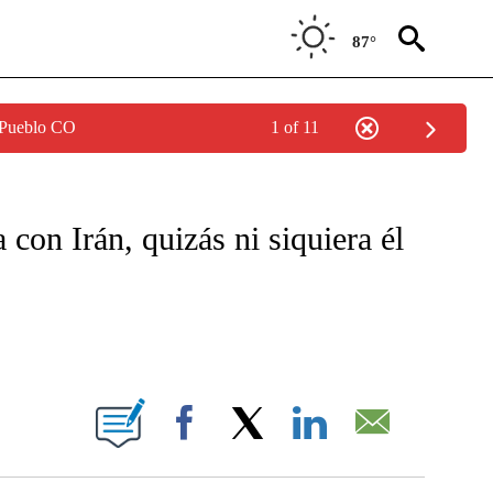
87°
 Pueblo CO
1 of 11
FICATIONS ABOUT NEW PAGES ON "CNN - SPANISH".
 con Irán, quizás ni siquiera él
BOUT NEW PAGES ON "".
Facebook
X
LinkedIn
Email