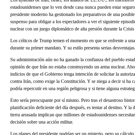
estadounidenses que lo ven desde casa nunca pueden estar seguros
presidente moderno ha gestionado los preparativos de una posible 
suspenso para obligar a los espectadores a ver el siguiente epis
nuclear con un juego diplomático de alta presión durante la Crisis
Los críticos de Trump temen el momento en que se enfrente a una 
durante su primer mandato. Y su estilo presenta serias desventajas
Su administración aún no ha ganado la confianza del pueblo esta
opinión de que Irán no estaba construyendo un arma nuclear. Aho
indicios de que el Gobierno tenga intención de solicitar la autor
contra Irán, como exige la Constitución. Y se niega a decir si ha
podría repercutir en una región peligrosa y si tiene alguna estrateg
Esto sería preocupante por sí mismo. Pero tras el desastroso histo
planificación deficiente del día después, es tentar al destino. Y l
tierra arrasada implican que millones de estadounidenses necesit
decisión sobre una acción militar.
Los planes del presidente podrían ser un misterio, pero su cálculo