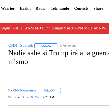
 Warrior
Health
Radio
Telemundo
Contests
Share
ed August 7 at 11:51AM MDT until August 9 at 8:00PM MDT by NWS
CNN - Spanish
0 Followers
FOLLOW
FOLLOW "CNN - SPANISH" TO RECEIVE NOTI
Nadie sabe si Trump irá a la guerra
mismo
By
CNN Newssource
FOLLOW
FOLLOW "" TO RECEIVE NOTIFICATIONS A
Published
June 19, 2025
9:27 AM