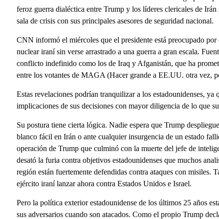
feroz guerra dialéctica entre Trump y los líderes clericales de Irán 
sala de crisis con sus principales asesores de seguridad nacional.
CNN informó el miércoles que el presidente está preocupado por e
nuclear iraní sin verse arrastrado a una guerra a gran escala. Fuen
conflicto indefinido como los de Iraq y Afganistán, que ha promet
entre los votantes de MAGA (Hacer grande a EE.UU. otra vez, por s
Estas revelaciones podrían tranquilizar a los estadounidenses, ya 
implicaciones de sus decisiones con mayor diligencia de lo que su
Su postura tiene cierta lógica. Nadie espera que Trump despliegue
blanco fácil en Irán o ante cualquier insurgencia de un estado fal
operación de Trump que culminó con la muerte del jefe de intelig
desató la furia contra objetivos estadounidenses que muchos anali
región están fuertemente defendidas contra ataques con misiles. 
ejército iraní lanzar ahora contra Estados Unidos e Israel.
Pero la política exterior estadounidense de los últimos 25 años e
sus adversarios cuando son atacados. Como el propio Trump decla