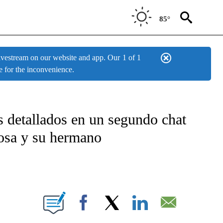
85°
estream on our website and app. Our
1 of 1
e for the inconvenience.
FICATIONS ABOUT NEW PAGES ON "CNN - SPANISH".
s detallados en un segundo chat
posa y su hermano
BOUT NEW PAGES ON "".
Facebook
X
LinkedIn
Email