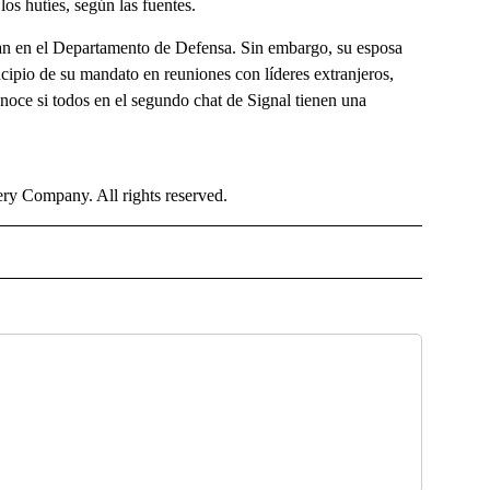
los hutíes, según las fuentes.
jan en el Departamento de Defensa. Sin embargo, su esposa
ncipio de su mandato en reuniones con líderes extranjeros,
onoce si todos en el segundo chat de Signal tienen una
y Company. All rights reserved.
NISH" TO RECEIVE NOTIFICATIONS ABOUT NEW PAGES ON "CNN - SPANISH".