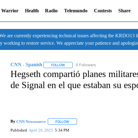
 Warrior
Health
Radio
Telemundo
Contests
Share
 currently experiencing technical issues affecting the KRDO13 liv
ly working to restore service. We appreciate your patience and apologiz
CNN - Spanish
0 Followers
FOLLOW
FOLLOW "CNN - SPANISH" TO RECEIVE NOTI
Hegseth compartió planes militare
de Signal en el que estaban su es
By
CNN Newssource
FOLLOW
FOLLOW "" TO RECEIVE NOTIFICATIONS A
Published
April 20, 2025
5:34 PM