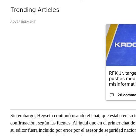
Trending Articles
The following is a list of the most commented articles in the las
ADVERTISEMENT
A trending arti
RFK Jr. targ
pushes medi
misinformati
26 comme
Sin embargo, Hegseth continuó usando el chat, que estaba en su t
confirmación, según las fuentes. Al igual que en el primer chat d
su editor fuera incluido por error por el asesor de seguridad naci