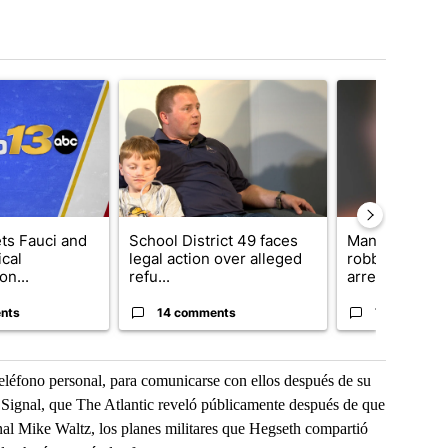
t 7 days.
cle titled "RFK Jr. targets Fauci and pushes medical misinformation 
A trending article titled "School District 49 faces
A trending artic
ets Fauci and
School District 49 faces
Man accused 
cal
legal action over alleged
robbery, sexua
on...
refu...
arrested a...
nts
14 comments
7 comments
eléfono personal, para comunicarse con ellos después de su
e Signal, que The Atlantic reveló públicamente después de que
onal Mike Waltz, los planes militares que Hegseth compartió