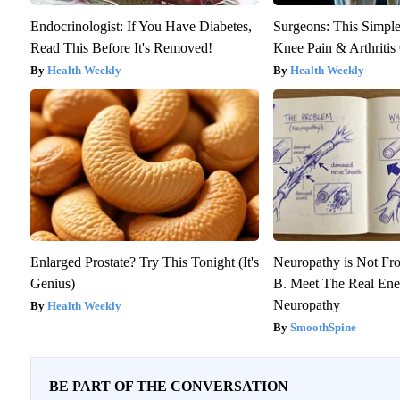
Endocrinologist: If You Have Diabetes,
Surgeons: This Simple
Read This Before It's Removed!
Knee Pain & Arthritis 
Health Weekly
Health Weekly
Enlarged Prostate? Try This Tonight (It's
Neuropathy is Not F
Genius)
B. Meet The Real En
Neuropathy
Health Weekly
SmoothSpine
BE PART OF THE CONVERSATION