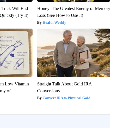
 Trick Will End
Honey: The Greatest Enemy of Memory
Quickly (Try It)
Loss (See How to Use It)
Health Weekly
rom Low Vitamin
Straight Talk About Gold IRA
emy of
Conversions
Convert IRA to Physical Gold