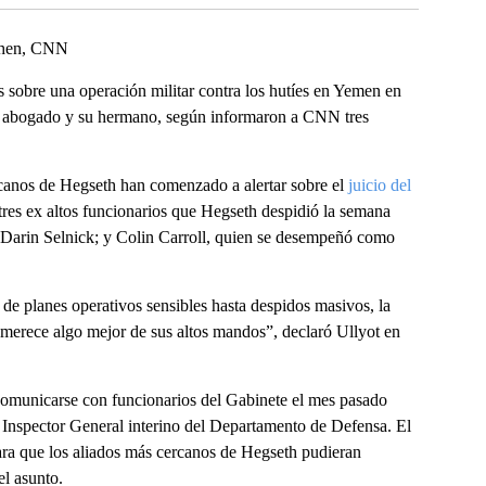
ohen, CNN
s sobre una operación militar contra los hutíes en Yemen en
su abogado y su hermano, según informaron a CNN tres
canos de Hegseth han comenzado a alertar sobre el
juicio del
 tres ex altos funcionarios que Hegseth despidió la semana
e, Darin Selnick; y Colin Carroll, quien se desempeñó como
 de planes operativos sensibles hasta despidos masivos, la
n merece algo mejor de sus altos mandos”, declaró Ullyot en
 comunicarse con funcionarios del Gabinete el mes pasado
el Inspector General interino del Departamento de Defensa. El
para que los aliados más cercanos de Hegseth pudieran
el asunto.