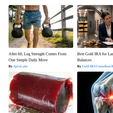
After 60, Leg Strength Comes From
Best Gold IRA for La
One Simple Daily Move
Balances
ApexLabs
Gold IRA Custodian 