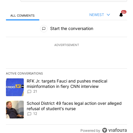
9+
NEWEST
ALL COMMENTS
All Comments
Start the conversation
ADVERTISEMENT
ACTIVE CONVERSATIONS
The following is a list of the most commented articles in the last 7
A trending article titled "RFK Jr. targets Fauci and pushes medic
RFK Jr. targets Fauci and pushes medical
misinformation in fiery CNN interview
21
A trending article titled "School District 49 faces legal action ov
School District 49 faces legal action over alleged
refusal of student's nurse
12
Powered by