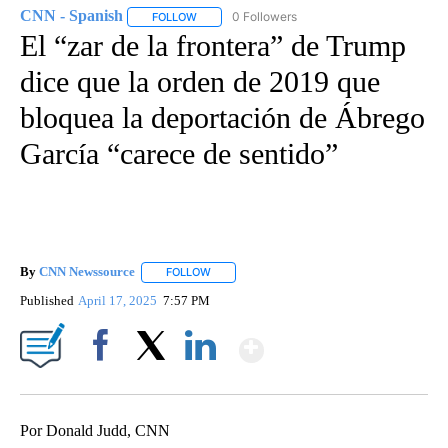
CNN - Spanish
0 Followers
FOLLOW
FOLLOW "CNN - SPANISH" TO RECEIVE NOTIFI
El “zar de la frontera” de Trump
dice que la orden de 2019 que
bloquea la deportación de Ábrego
García “carece de sentido”
By
CNN Newssource
FOLLOW
FOLLOW "" TO RECEIVE NOTIFICATIONS ABO
Published
April 17, 2025
7:57 PM
Show More
Facebook
X
LinkedIn
Por Donald Judd, CNN