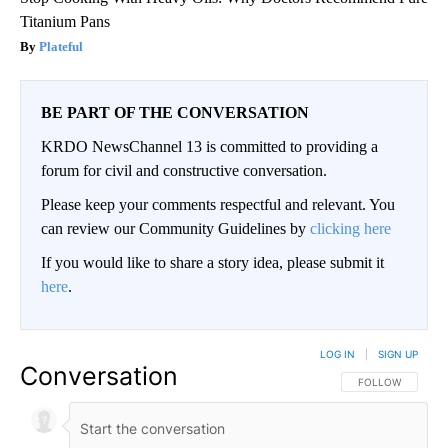
Titanium Pans
Plateful
BE PART OF THE CONVERSATION
KRDO NewsChannel 13 is committed to providing a
forum for civil and constructive conversation.
Please keep your comments respectful and relevant. You
can review our Community Guidelines by
clicking here
If you would like to share a story idea, please submit it
here
.
LOG IN
|
SIGN UP
Conversation
FOLLOW THIS CO
FOLLOW