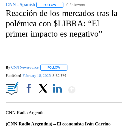
CNN - Spanish
0 Followers
FOLLOW
FOLLOW "CNN - SPANISH" TO RECEIVE NOTIFI
Reacción de los mercados tras la
polémica con $LIBRA: “El
primer impacto es negativo”
By
CNN Newssource
FOLLOW
FOLLOW "" TO RECEIVE NOTIFICATIONS ABO
Published
February 18, 2025
3:32 PM
Show More
Facebook
X
LinkedIn
CNN Radio Argentina
(CNN Radio Argentina) – El economista Iván Carrino