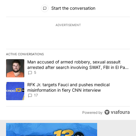
All Comments
Start the conversation
ADVERTISEMENT
ACTIVE CONVERSATIONS
The following is a list of the most commented articles in the last 7
A trending article titled "Man accused of armed robbery, sexual 
Man accused of armed robbery, sexual assault
arrested after search involving SWAT, FBI in El Paso
County
5
A trending article titled "RFK Jr. targets Fauci and pushes medic
RFK Jr. targets Fauci and pushes medical
misinformation in fiery CNN interview
17
Powered by