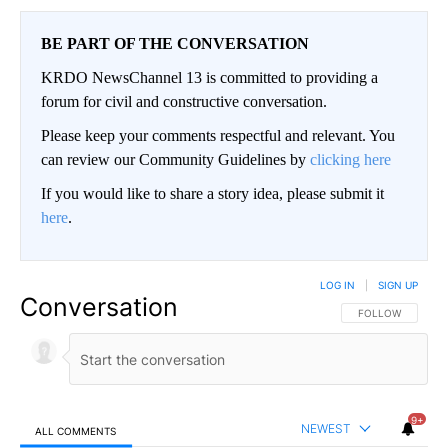
BE PART OF THE CONVERSATION
KRDO NewsChannel 13 is committed to providing a
forum for civil and constructive conversation.
Please keep your comments respectful and relevant. You
can review our Community Guidelines by
clicking here
If you would like to share a story idea, please submit it
here
.
LOG IN
|
SIGN UP
Conversation
FOLLOW THIS CO
FOLLOW
9+
NEWEST
ALL COMMENTS