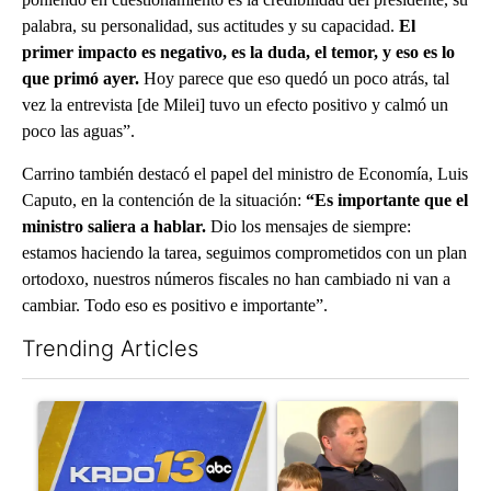
palabra, su personalidad, sus actitudes y su capacidad.
El
primer impacto es negativo, es la duda, el temor, y eso es lo
que primó ayer.
Hoy parece que eso quedó un poco atrás, tal
vez la entrevista [de Milei] tuvo un efecto positivo y calmó un
poco las aguas”.
Carrino también destacó el papel del ministro de Economía, Luis
Caputo, en la contención de la situación:
“Es importante que el
ministro saliera a hablar.
Dio los mensajes de siempre:
estamos haciendo la tarea, seguimos comprometidos con un plan
ortodoxo, nuestros números fiscales no han cambiado ni van a
cambiar. Todo eso es positivo e importante”.
Trending Articles
The following is a list of the most commented articles in the last 7
A trending article titled "RFK Jr. targets Fauci and pushes med
A trending article titled "Sch