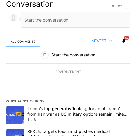
Conversation
FOLLOW THIS CO
FOLLOW
9+
NEWEST
ALL COMMENTS
All Comments
Start the conversation
ADVERTISEMENT
ACTIVE CONVERSATIONS
The following is a list of the most commented articles in the last 7
A trending article titled "Trump’s top general is ‘looking for an o
Trump’s top general is ‘looking for an off-ramp’
from Iran war as US military options remain limited,
sources say
8
A trending article titled "RFK Jr. targets Fauci and pushes medic
RFK Jr. targets Fauci and pushes medical